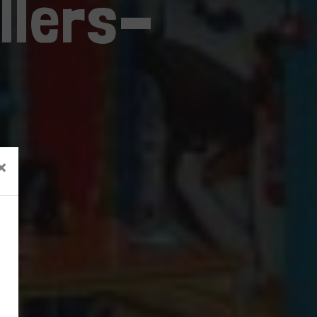
illers-
×