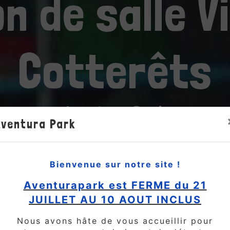
n de salle V
Cotterêts
Aventura Park
Aventura Park
Bienvenue sur notre site !
Aventurapark est FERME du 21
JUILLET AU 10 AOUT INCLUS
Nous avons hâte de vous accueillir pour