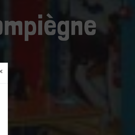
Compiègne
×