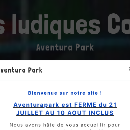
s ludiques 
Aventura Park
Aventura Park
Bienvenue sur notre site !
Aventurapark est FERME du 21
JUILLET AU 10 AOUT INCLUS
Nous avons hâte de vous accueillir pour