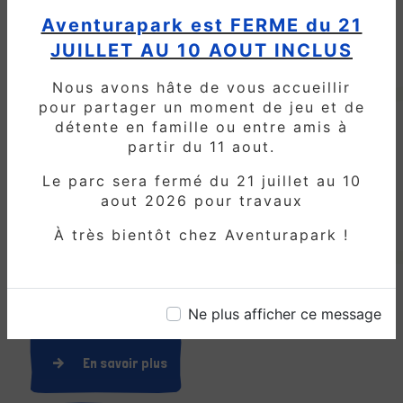
Pierrefonds
Aventurapark est FERME du 21
JUILLET AU 10 AOUT INCLUS
Que vous habitiez à Crépy-en-Valois ou
dans les environs, Aventura Park est
Nous avons hâte de vous accueillir
l'endroit idéal pour organiser
pour partager un moment de jeu et de
l'anniversaire de votre enfant. Avec
détente en famille ou entre amis à
notre vaste gamme d'activités, nos
partir du 11 aout.
installations sécurisées et notre service
exceptionnel, nous garantissons une
Le parc sera fermé du 21 juillet au 10
expérience de fête inoubliable pour
aout 2026 pour travaux
tous. Alors pourquoi attendre ?
À très bientôt chez Aventurapark !
Contactez-nous dès aujourd'hui pour
réserver votre fête d'anniversaire et
laissez-nous nous occuper du reste.
Ne plus afficher ce message
En savoir plus