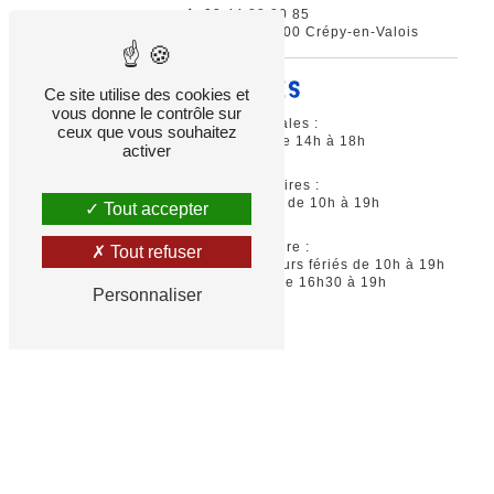
03 44 88 80 85
14 Rue Gustave Eiffel, 60800 Crépy-en-Valois
HORAIRES
Ce site utilise des cookies et
vous donne le contrôle sur
Vacances estivales :
ceux que vous souhaitez
Du mardi au samedi de 14h à 18h
activer
Vacances scolaires :
Ouverture tous les jours de 10h à 19h
Tout accepter
Période scolaire :
Tout refuser
Mercredi, samedi, dimanche et jours fériés de 10h à 19h
ainsi que les vendredis de 16h30 à 19h
Personnaliser
Recherches fréquentes
- ©
Vistalid
- 2026 - Tous droits réservés -
Mentions légales
-
Gestion des cookies