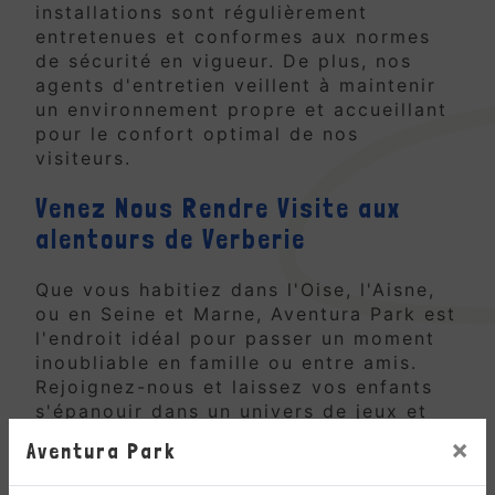
installations sont régulièrement
entretenues et conformes aux normes
de sécurité en vigueur. De plus, nos
agents d'entretien veillent à maintenir
un environnement propre et accueillant
pour le confort optimal de nos
visiteurs.
Venez Nous Rendre Visite aux
alentours de Verberie
Que vous habitiez dans l'Oise, l'Aisne,
ou en Seine et Marne, Aventura Park est
l'endroit idéal pour passer un moment
inoubliable en famille ou entre amis.
Rejoignez-nous et laissez vos enfants
s'épanouir dans un univers de jeux et
d'aventures!
×
Aventura Park
Réservez Dès Aujourd'hui !