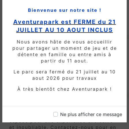
Bienvenue sur notre site !
Envie de vivre une expérience unique
chez Aventura Park? N'hésitez pas à
Aventurapark est FERME du 21
réserver dès aujourd'hui pour garantir
JUILLET AU 10 AOUT INCLUS
votre place dans notre parc de jeux
pour enfants aux alentours de Verberie.
Nous avons hâte de vous accueillir
Que ce soit pour un anniversaire, une
pour partager un moment de jeu et de
sortie en famille, ou une journée entre
détente en famille ou entre amis à
amis, Aventura Park vous promet des
partir du 11 aout.
moments de bonheur et de convivialité
à partager tous ensemble.
Le parc sera fermé du 21 juillet au 10
aout 2026 pour travaux
Privatisez pour une Occasion
Spéciale
À très bientôt chez Aventurapark !
Vous souhaitez organiser un événement
privé chez Aventura Park? Nous vous
Ne plus afficher ce message
offrons la possibilité de privatiser notre
espace pour une expérience exclusive
et inoubliable. Contactez-nous pour en