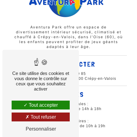
Aventura Park offre un espace de
divertissement intérieur sécurisé, climatisé et
chauffé à Crépy-en-Valois, dans l'Oise (60), où
les enfants peuvent profiter de jeux géants
adaptés à leur âge.
NOUS CONTACTER
Ce site utilise des cookies et
03 44 88 80 85
vous donne le contrôle sur
14 Rue Gustave Eiffel, 60800 Crépy-en-Valois
ceux que vous souhaitez
activer
HORAIRES
Vacances estivales :
Tout accepter
Du mardi au samedi de 14h à 18h
Tout refuser
Vacances scolaires :
Ouverture tous les jours de 10h à 19h
Personnaliser