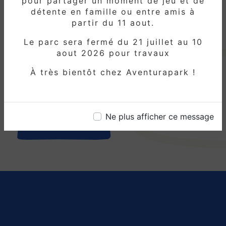
pour partager un moment de jeu et de
disponibilités et nos tarifs, et préparez-
détente en famille ou entre amis à
vous à vivre des moments magiques
partir du 11 aout.
chez Aventura Park aux alentours de
Lévignen.
Le parc sera fermé du 21 juillet au 10
aout 2026 pour travaux
À très bientôt chez Aventurapark !
En savoir plus
Ne plus afficher ce message
Contactez-nous