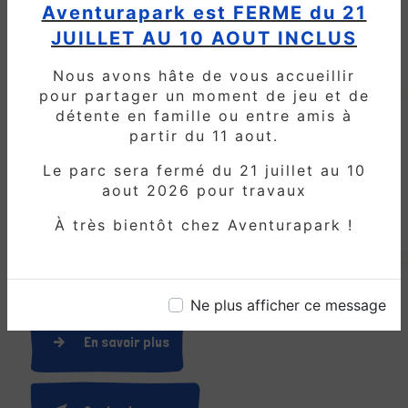
Aventurapark est FERME du 21
Que vous habitiez à Crépy-en-Valois ou
JUILLET AU 10 AOUT INCLUS
dans les environs, Aventura Park est
Nous avons hâte de vous accueillir
l'endroit idéal pour organiser
pour partager un moment de jeu et de
l'anniversaire de votre enfant. Avec
détente en famille ou entre amis à
notre vaste gamme d'activités, nos
partir du 11 aout.
installations sécurisées et notre service
exceptionnel, nous garantissons une
Le parc sera fermé du 21 juillet au 10
expérience de fête inoubliable pour
aout 2026 pour travaux
tous. Alors pourquoi attendre ?
Contactez-nous dès aujourd'hui pour
À très bientôt chez Aventurapark !
réserver votre fête d'anniversaire et
laissez-nous nous occuper du reste.
Ne plus afficher ce message
En savoir plus