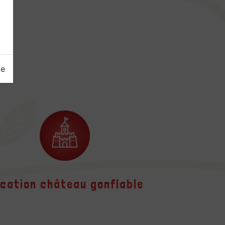
ge
cation château gonflable